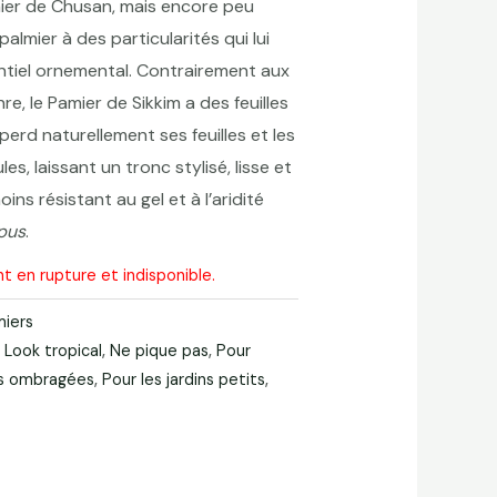
lmier de Chusan, mais encore peu
palmier à des particularités qui lui
ntiel ornemental. Contrairement aux
e, le Pamier de Sikkim a des feuilles
perd naturellement ses feuilles et les
les, laissant un tronc stylisé, lisse et
ins résistant au gel et à l’aridité
pus
.
t en rupture et indisponible.
miers
,
Look tropical
,
Ne pique pas
,
Pour
ns ombragées
,
Pour les jardins petits
,