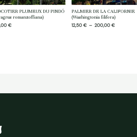
OCOTIER PLUMEUX DU PINDÓ
PALMIER DE LA CALIFORNIE
yagrus romanzoffiana)
(Washingtonia filifera)
Plage
,00
€
12,50
€
–
200,00
€
de
prix :
12,50 €
à
200,00 €