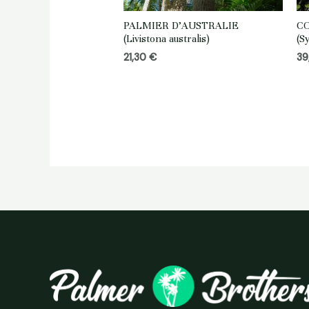
PALMIER D’AUSTRALIE
C
(Livistona australis)
(S
21,30
€
39