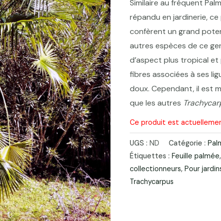
Similaire au fréquent Pa
répandu en jardinerie, ce 
confèrent un grand pote
autres espèces de ce genr
d’aspect plus tropical et 
fibres associées à ses ligu
doux. Cependant, il est mo
que les autres
Trachycar
Ce produit est actuellemen
UGS :
ND
Catégorie :
Pal
Étiquettes :
Feuille palmée
collectionneurs
,
Pour jardi
Trachycarpus