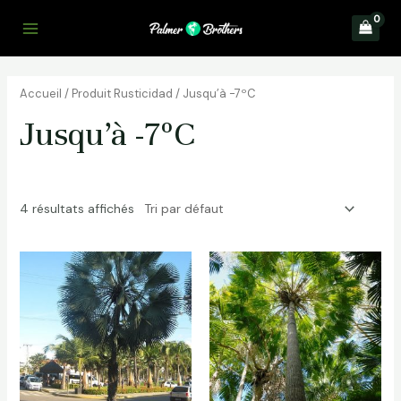
Aller
au
Main
contenu
Menu
Accueil
/ Produit Rusticidad / Jusqu’à -7ºC
Jusqu’à -7ºC
4 résultats affichés