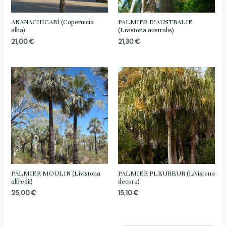
ANANACHICARÍ (Copernicia
PALMIER D’AUSTRALIE
alba)
(Livistona australis)
21,00
€
21,30
€
PALMIER MOULIN (Livistona
PALMIER PLEUREUR (Livistona
alfredii)
decora)
25,00
€
15,10
€