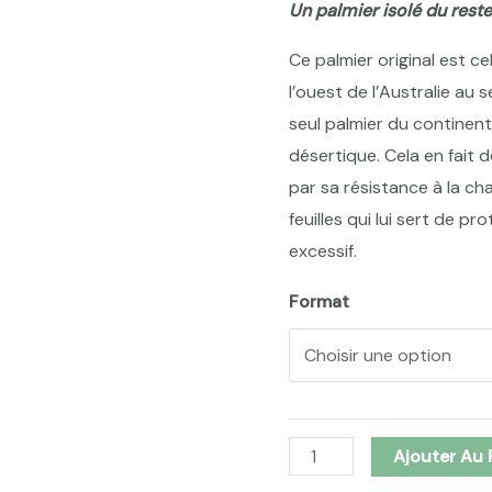
Un palmier isolé du rest
Ce palmier original est ce
l’ouest de l’Australie au 
seul palmier du continen
désertique. Cela en fait
par sa résistance à la ch
feuilles qui lui sert de p
excessif.
Format
quantité
Ajouter Au 
de