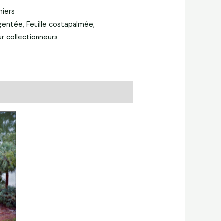
miers
rgentée
,
Feuille costapalmée
,
r collectionneurs