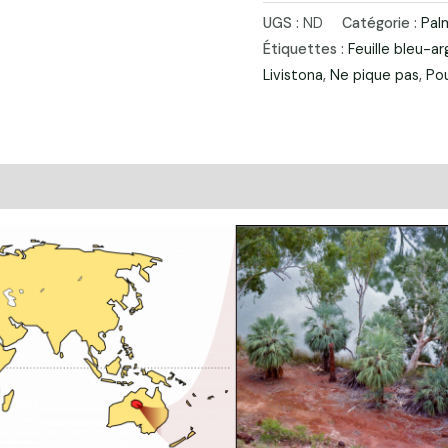
PALMIER
UGS :
ND
Catégorie :
Pal
MOULIN
Étiquettes :
Feuille bleu-a
Livistona
,
Ne pique pas
,
Pou
(Livistona
alfredii)
mentaires
Avis (0)