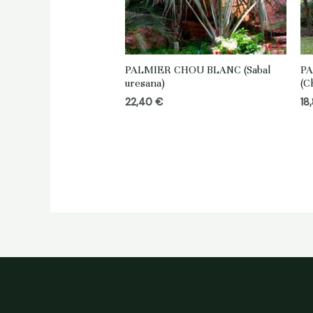
PALMIER CHOU BLANC (Sabal
PA
uresana)
(C
22,40
€
18