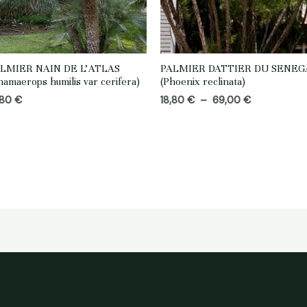
LMIER NAIN DE L’ATLAS
PALMIER DATTIER DU SENEG
hamaerops humilis var cerifera)
(Phoenix reclinata)
Plage
,80
€
18,80
€
–
69,00
€
de
prix :
18,80 €
à
69,00 €