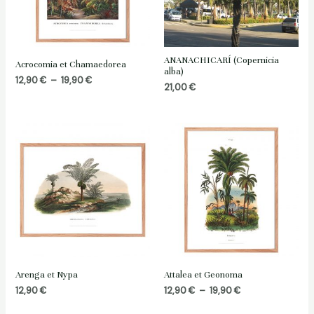
ANANACHICARÍ (Copernicia
Acrocomia et Chamaedorea
alba)
Plage
12,90
€
–
19,90
€
21,00
€
de
prix :
12,90 €
à
19,90 €
Arenga et Nypa
Attalea et Geonoma
Plage
12,90
€
12,90
€
–
19,90
€
de
prix :