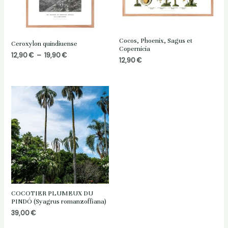
Cocos, Phoenix, Sagus et
Ceroxylon quindiuense
Copernicia
Plage
12,90
€
–
19,90
€
12,90
€
de
prix :
12,90 €
à
19,90 €
COCOTIER PLUMEUX DU
PINDÓ (Syagrus romanzoffiana)
39,00
€