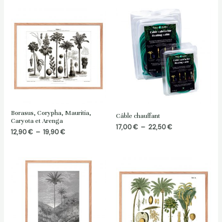
12,90 €
à
19,90 €
Borasus, Corypha, Mauritia,
Câble chauffant
Caryota et Arenga
Plage
17,00
€
–
22,50
€
Plage
12,90
€
–
19,90
€
de
de
prix :
prix :
17,00 €
12,90 €
à
à
22,50 €
19,90 €