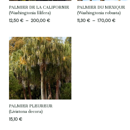
PALMIER DE LA CALIFORNIE
PALMIER DU MEXIQUE
(Washingtonia filifera)
(Washingtonia robusta)
Plage
Plage
12,50
€
–
200,00
€
11,30
€
–
170,00
€
de
de
prix :
prix :
12,50 €
11,30 €
à
à
200,00 €
170,00
PALMIER PLEUREUR
(Livistona decora)
15,10
€