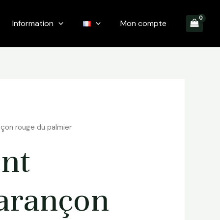
Information
Mon compte
nçon rouge du palmier
nt
harançon