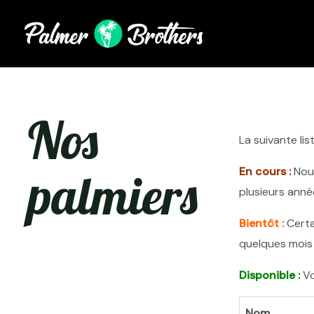
Nos
La suivante li
palmiers
En cours :
Nous
plusieurs anné
Bientôt :
Certa
quelques mois 
Disponible :
Vo
Nom