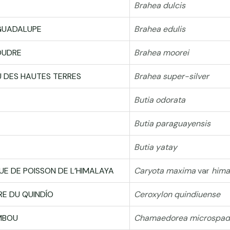
Brahea dulcis
 GUADALUPE
Brahea edulis
OUDRE
Brahea moorei
U DES HAUTES TERRES
Brahea super-silver
Butia odorata
Butia paraguayensis
Butia yatay
UE DE POISSON DE L’HIMALAYA
Caryota maxima
var
hima
RE DU QUINDÍO
Ceroxylon quindiuense
MBOU
Chamaedorea microspad