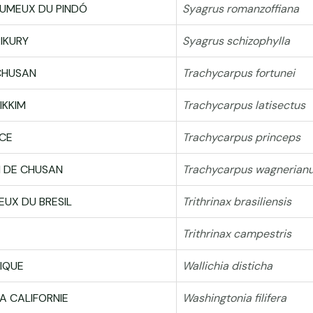
UMEUX DU PINDÓ
Syagrus romanzoffiana
IKURY
Syagrus schizophylla
CHUSAN
Trachycarpus fortunei
IKKIM
Trachycarpus latisectus
NCE
Trachycarpus princeps
N DE CHUSAN
Trachycarpus wagnerian
EUX DU BRESIL
Trithrinax brasiliensis
Trithrinax campestris
TIQUE
Wallichia disticha
A CALIFORNIE
Washingtonia filifera