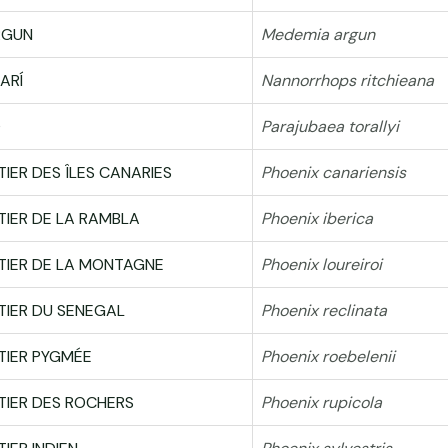
RGUN
Medemia argun
ARÍ
Nannorrhops ritchieana
O
Parajubaea torallyi
TIER DES ÎLES CANARIES
Phoenix canariensis
TIER DE LA RAMBLA
Phoenix iberica
TIER DE LA MONTAGNE
Phoenix loureiroi
TIER DU SENEGAL
Phoenix reclinata
TIER PYGMÉE
Phoenix roebelenii
TIER DES ROCHERS
Phoenix rupicola