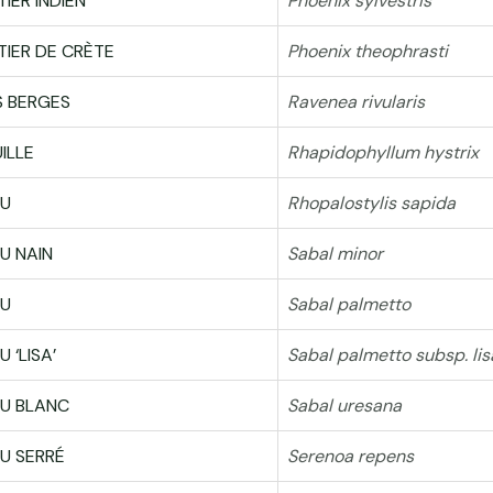
IER INDIEN
Phoenix sylvestris
TIER DE CRÈTE
Phoenix theophrasti
S BERGES
Ravenea rivularis
ILLE
Rhapidophyllum hystrix
AU
Rhopalostylis sapida
U NAIN
Sabal minor
OU
Sabal palmetto
 ‘LISA’
Sabal palmetto subsp. lis
OU BLANC
Sabal uresana
U SERRÉ
Serenoa repens