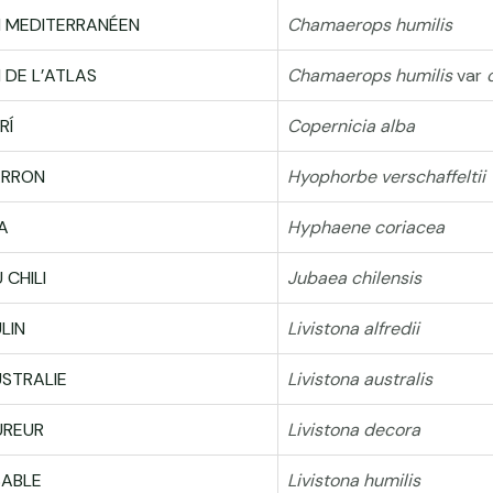
N MEDITERRANÉEN
Chamaerops humilis
 DE L’ATLAS
Chamaerops humilis
var
RÍ
Copernicia alba
ARRON
Hyophorbe verschaffeltii
A
Hyphaene coriacea
 CHILI
Jubaea chilensis
LIN
Livistona alfredii
USTRALIE
Livistona australis
UREUR
Livistona decora
SABLE
Livistona humilis