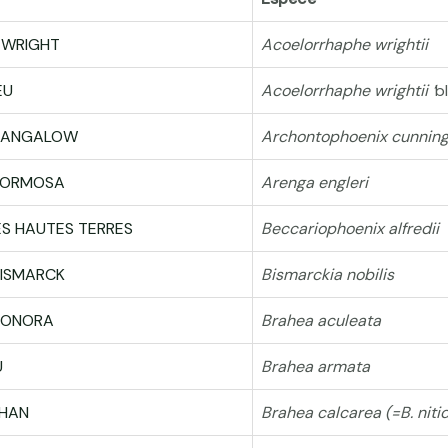
 WRIGHT
Acoelorrhaphe wrightii
EU
Acoelorrhaphe wrightii ‘
b
 BANGALOW
Archontophoenix cunnin
 FORMOSA
Arenga engleri
S HAUTES TERRES
Beccariophoenix alfredii
BISMARCK
Bismarckia nobilis
 SONORA
Brahea aculeata
U
Brahea armata
SHAN
Brahea calcarea (=B. niti