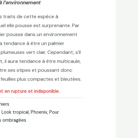
à l’environnement
s traits de cette espèce à
uel elle pousse est surprenante. Par
mier pousse dans un environnement
ra tendance à être un palmier
 plumeuses vert clair. Cependant, s’il
t, il aura tendance à être multicaule,
ntre ses stipes et poussant donc
feuilles plus compactes et bleutées.
t en rupture et indisponible.
miers
,
Look tropical
,
Phoenix
,
Pour
ns ombragées