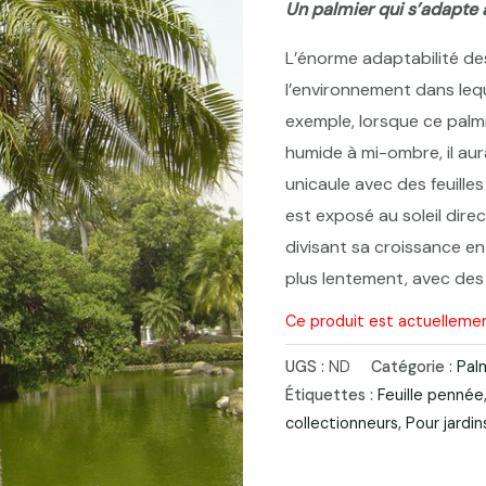
Un palmier qui s’adapte 
L’énorme adaptabilité de
l’environnement dans leq
exemple, lorsque ce pal
humide à mi-ombre, il au
unicaule avec des feuilles
est exposé au soleil direc
divisant sa croissance e
plus lentement, avec des 
Ce produit est actuellemen
UGS :
ND
Catégorie :
Pal
Étiquettes :
Feuille pennée
collectionneurs
,
Pour jardi