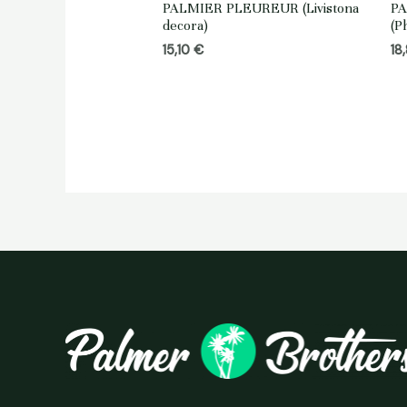
PALMIER PLEUREUR (Livistona
P
decora)
(P
15,10
€
18