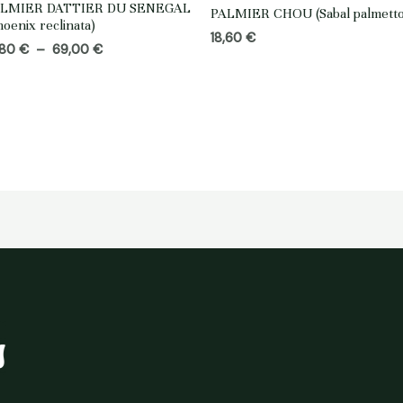
ALMIER DATTIER DU SENEGAL
PALMIER CHOU (Sabal palmetto
hoenix reclinata)
18,60
€
Plage
,80
€
–
69,00
€
de
prix :
18,80 €
à
69,00 €