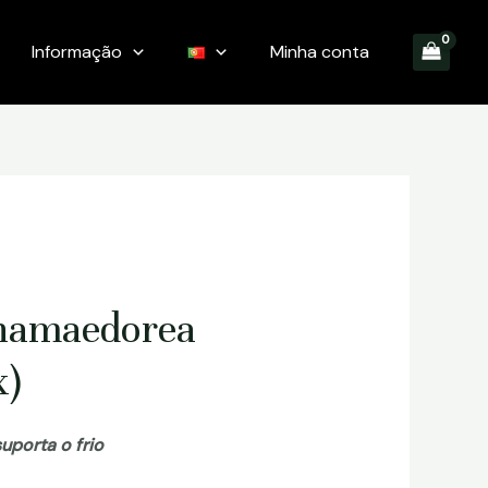
Informação
Minha conta
hamaedorea
x)
porta o frio