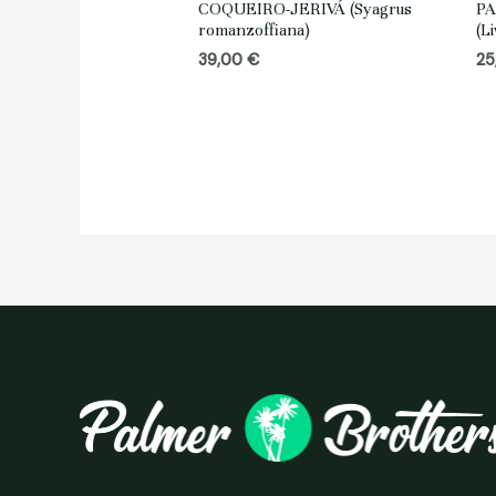
COQUEIRO-JERIVÁ (Syagrus
P
romanzoffiana)
(Li
39,00
€
25