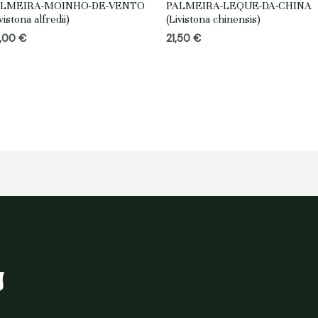
ALMEIRA-MOINHO-DE-VENTO
PALMEIRA-LEQUE-DA-CHINA
vistona alfredii)
(Livistona chinensis)
,00
€
21,50
€