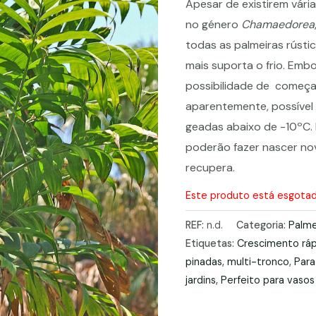
Apesar de existirem vári
no género
Chamaedorea
todas as palmeiras rústi
mais suporta o frio. Embor
possibilidade de começar 
aparentemente, possível 
geadas abaixo de -10ºC.
poderão fazer nascer no
recupera.
Este produto está esgotado
REF:
n.d.
Categoria:
Palme
Etiquetas:
Crescimento rá
pinadas
,
multi-tronco
,
Para
jardins
,
Perfeito para vasos