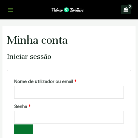
Skip
to
Main
content
Menu
Minha conta
Iniciar sessão
Obrigatório
Nome de utilizador ou email
*
Obrigatório
Senha
*