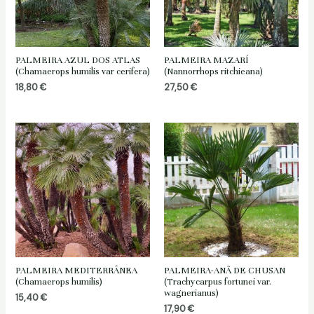
PALMEIRA AZUL DOS ATLAS
PALMEIRA MAZARÍ
(Chamaerops humilis var cerifera)
(Nannorrhops ritchieana)
18,80
€
27,50
€
PALMEIRA MEDITERRÂNEA
PALMEIRA-ANÃ DE CHUSAN
(Chamaerops humilis)
(Trachycarpus fortunei var.
wagnerianus)
15,40
€
17,90
€