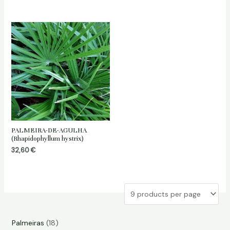
PALMEIRA-DE-AGULHA
(Rhapidophyllum hystrix)
32,60
€
1
Palmeiras
18