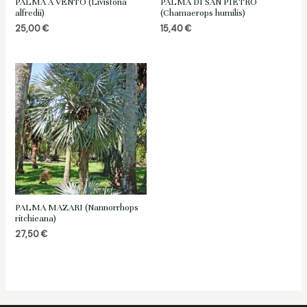
PALMA A VENTO (Livistona
PALMA DI SAN PIETRO
alfredii)
(Chamaerops humilis)
25,00
€
15,40
€
PALMA MAZARI (Nannorrhops
ritchieana)
27,50
€