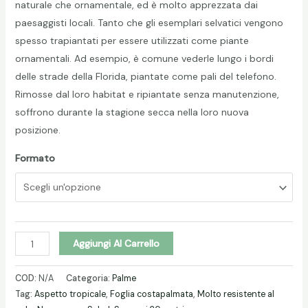
naturale che ornamentale, ed è molto apprezzata dai
paesaggisti locali. Tanto che gli esemplari selvatici vengono
spesso trapiantati per essere utilizzati come piante
ornamentali. Ad esempio, è comune vederle lungo i bordi
delle strade della Florida, piantate come pali del telefono.
Rimosse dal loro habitat e ripiantate senza manutenzione,
soffrono durante la stagione secca nella loro nuova
posizione.
Formato
SABAL
Aggiungi Al Carrello
DELLA
FLORIDA
COD:
N/A
Categoria:
Palme
(Sabal
Tag:
Aspetto tropicale
,
Foglia costapalmata
,
Molto resistente al