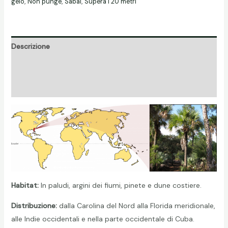
gelo
,
Non punge
,
Sabal
,
Supera i 20 metri
palmetto)
quantità
Descrizione
Informazioni aggiuntive
Recensioni (0)
Habitat:
In paludi, argini dei fiumi, pinete e dune costiere.
Distribuzione:
dalla Carolina del Nord alla Florida meridionale,
alle Indie occidentali e nella parte occidentale di Cuba.