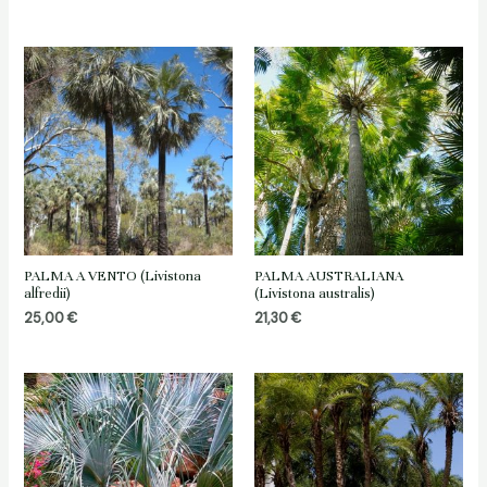
di
di
prezzo:
prezzo:
da
da
12,50 €
11,30 €
a
a
200,00 €
170,00 €
PALMA A VENTO (Livistona
PALMA AUSTRALIANA
alfredii)
(Livistona australis)
25,00
€
21,30
€