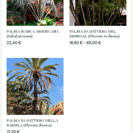
PALMA BIANCA AMERICANA
PALMA DA DATTERO DEL
(Sabal uresana)
SENEGAL (Phoenix reclinata)
Fascia
22,40
€
18,80
€
-
69,00
€
di
prezzo:
da
18,80 €
a
69,00 €
PALMA DA DATTERO DELLA
RAMBLA (Phoenix iberica)
21,20
€