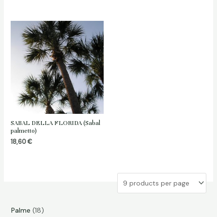
SABAL DELLA FLORIDA (Sabal
palmetto)
18,60
€
1
Palme
18