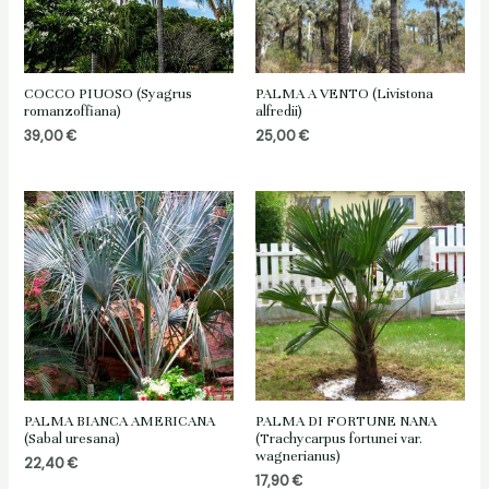
COCCO PIUOSO (Syagrus
PALMA A VENTO (Livistona
romanzoffiana)
alfredii)
39,00
€
25,00
€
PALMA BIANCA AMERICANA
PALMA DI FORTUNE NANA
(Sabal uresana)
(Trachycarpus fortunei var.
wagnerianus)
22,40
€
17,90
€