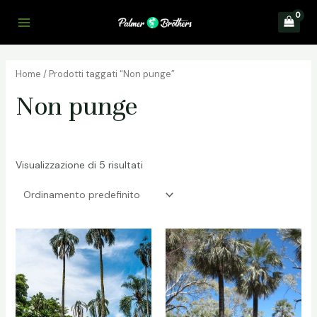
Vai
al
Main
contenuto
Menu
Home
/ Prodotti taggati “Non punge”
Non punge
Visualizzazione di 5 risultati