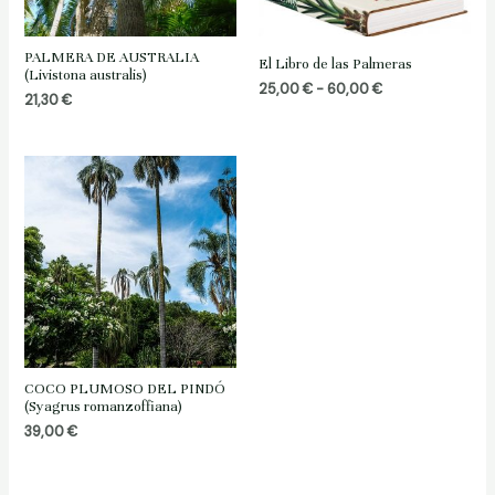
PALMERA DE AUSTRALIA
El Libro de las Palmeras
(Livistona australis)
Rango
25,00
€
-
60,00
€
21,30
€
de
precios:
desde
25,00 €
hasta
60,00 €
COCO PLUMOSO DEL PINDÓ
(Syagrus romanzoffiana)
39,00
€