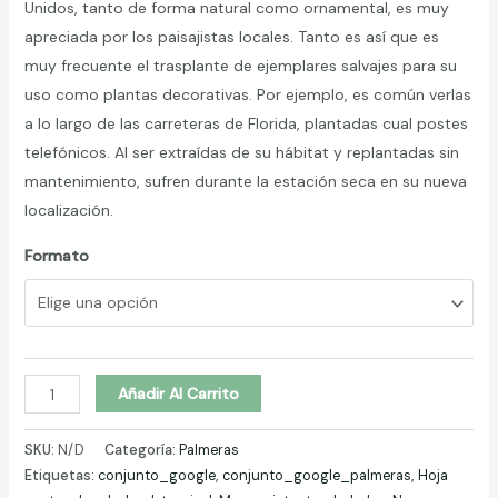
Unidos, tanto de forma natural como ornamental, es muy
apreciada por los paisajistas locales. Tanto es así que es
muy frecuente el trasplante de ejemplares salvajes para su
uso como plantas decorativas. Por ejemplo, es común verlas
a lo largo de las carreteras de Florida, plantadas cual postes
telefónicos. Al ser extraídas de su hábitat y replantadas sin
mantenimiento, sufren durante la estación seca en su nueva
localización.
Formato
SABAL
Añadir Al Carrito
DE
CAROLINA
SKU:
N/D
Categoría:
Palmeras
(Sabal
Etiquetas:
conjunto_google
,
conjunto_google_palmeras
,
Hoja