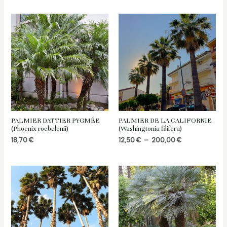
prix :
18,80 €
à
69,00 €
PALMIER DATTIER PYGMÉE
PALMIER DE LA CALIFORNIE
(Phoenix roebelenii)
(Washingtonia filifera)
Plage
18,70
€
12,50
€
–
200,00
€
de
prix :
12,50 €
à
200,00 €