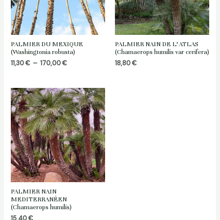
PALMIER DU MEXIQUE
PALMIER NAIN DE L’ATLAS
(Washingtonia robusta)
(Chamaerops humilis var cerifera)
Plage
11,30
€
–
170,00
€
18,80
€
de
prix :
11,30 €
à
170,00 €
PALMIER NAIN
MEDITERRANÉEN
(Chamaerops humilis)
15,40
€