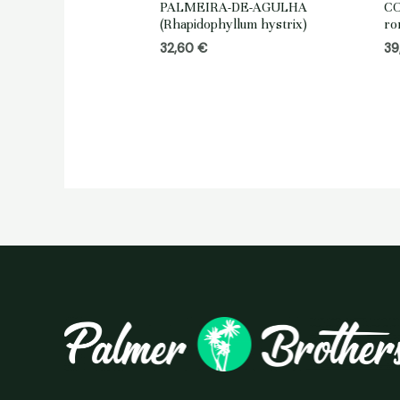
PALMEIRA-DE-AGULHA
CO
(Rhapidophyllum hystrix)
ro
32,60
€
39