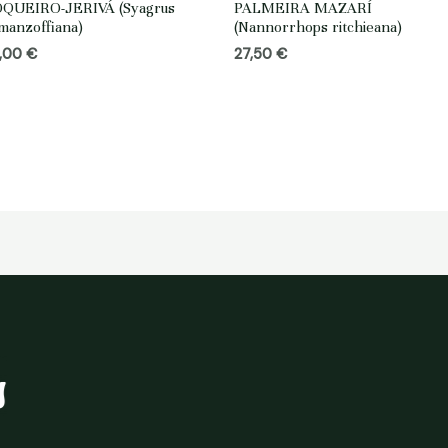
QUEIRO-JERIVÁ (Syagrus
PALMEIRA MAZARÍ
manzoffiana)
(Nannorrhops ritchieana)
,00
€
27,50
€