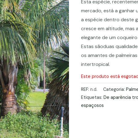
Esta espécie, recenteme
mercado, está a ganhar u
a espécie dentro deste 
cresce em altitude, mas
elegante de um coqueiro
Estas sãoduas qualidade
os amantes de palmeiras
intertropical.
Este produto está esgotado
REF:
n.d.
Categoria:
Palme
Etiquetas:
De aparência tro
espaçosos