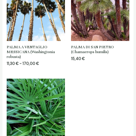
PALMA A VENTAGLIO
PALMA DI SAN PIETRO
MESSICANA (Washingtonia
(Chamaerops humilis)
robusta)
15,40
€
Fascia
11,30
€
-
170,00
€
di
prezzo:
da
11,30 €
a
170,00 €