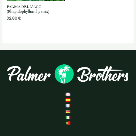
PALMA DELL’AGO
(Rhapidophyllum hystrix)
32,60
€