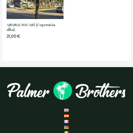
ANANACHICARÍ (Copernicia
alba)
21,00
€