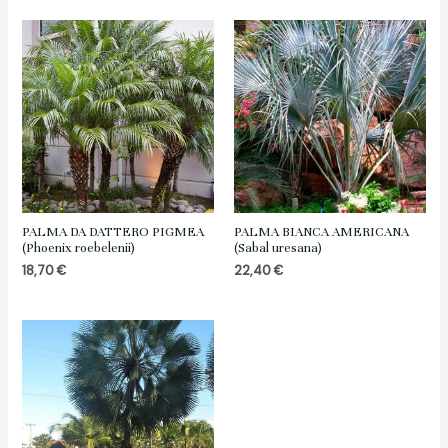
PALMA DA DATTERO PIGMEA
PALMA BIANCA AMERICANA
(Phoenix roebelenii)
(Sabal uresana)
18,70
€
22,40
€