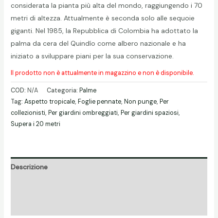
considerata la pianta più alta del mondo, raggiungendo i 70
metri di altezza. Attualmente è seconda solo alle sequoie
giganti. Nel 1985, la Repubblica di Colombia ha adottato la
palma da cera del Quindío come albero nazionale e ha
iniziato a sviluppare piani per la sua conservazione.
Il prodotto non è attualmente in magazzino e non è disponibile.
COD:
N/A
Categoria:
Palme
Tag:
Aspetto tropicale
,
Foglie pennate
,
Non punge
,
Per
collezionisti
,
Per giardini ombreggiati
,
Per giardini spaziosi
,
Supera i 20 metri
Descrizione
Informazioni aggiuntive
Recensioni (0)