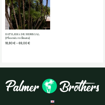
DATILERA DE SENEGAL
(Phoenix reclinata)
Rango
18,80
€
-
69,00
€
de
precios:
desde
18,80 €
hasta
69,00 €