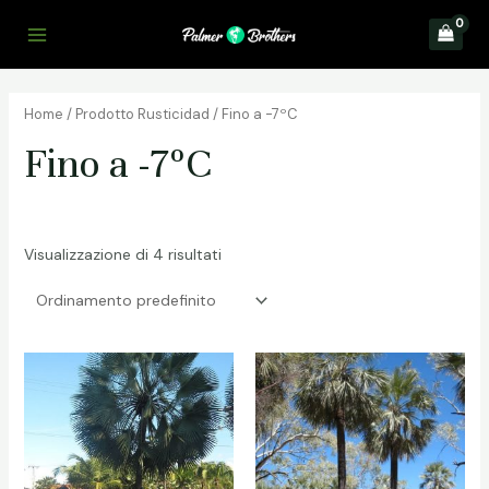
Vai
al
Main
contenuto
Menu
Home
/ Prodotto Rusticidad / Fino a -7ºC
Fino a -7ºC
Visualizzazione di 4 risultati