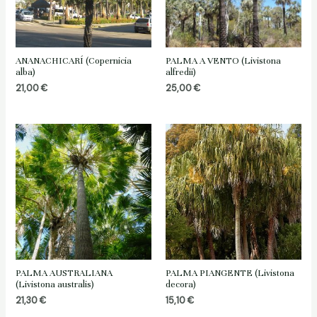
ANANACHICARÍ (Copernicia
PALMA A VENTO (Livistona
alba)
alfredii)
21,00
€
25,00
€
PALMA AUSTRALIANA
PALMA PIANGENTE (Livistona
(Livistona australis)
decora)
21,30
€
15,10
€