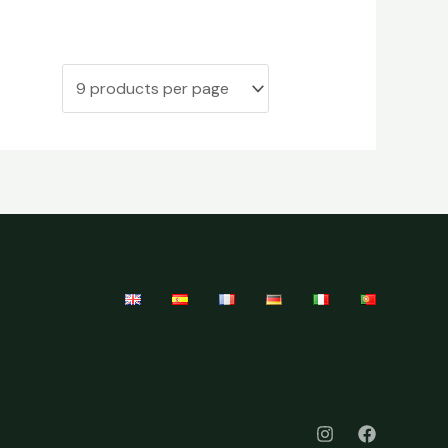
18,80 €
bis
69,00 €