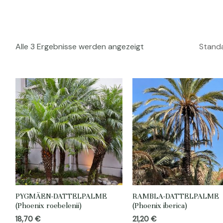
Alle 3 Ergebnisse werden angezeigt
PYGMÄEN-DATTELPALME
RAMBLA-DATTELPALME
(Phoenix roebelenii)
(Phoenix iberica)
18,70
€
21,20
€