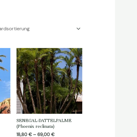
SENEGAL-DATTELPALME
(Phoenix reclinata)
Preisspanne:
18,80
€
–
69,00
€