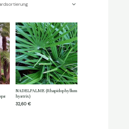
NADELPALME (Rhapidophyllum
ops
hystrix)
32,60
€