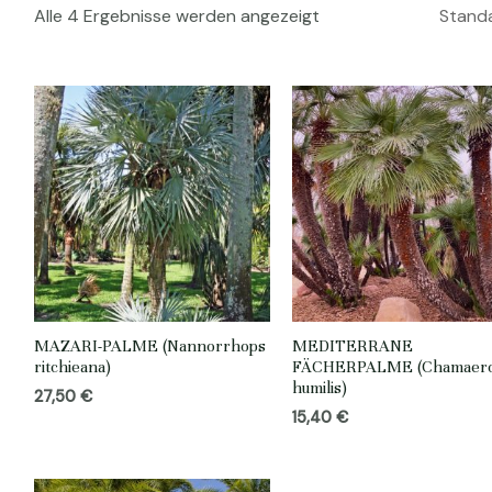
Alle 4 Ergebnisse werden angezeigt
MAZARI-PALME (Nannorrhops
MEDITERRANE
ritchieana)
FÄCHERPALME (Chamaer
humilis)
27,50
€
15,40
€