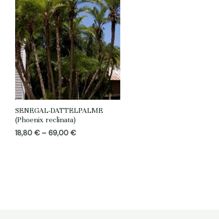
SENEGAL-DATTELPALME
(Phoenix reclinata)
Preisspanne:
18,80
€
–
69,00
€
18,80 €
bis
69,00 €