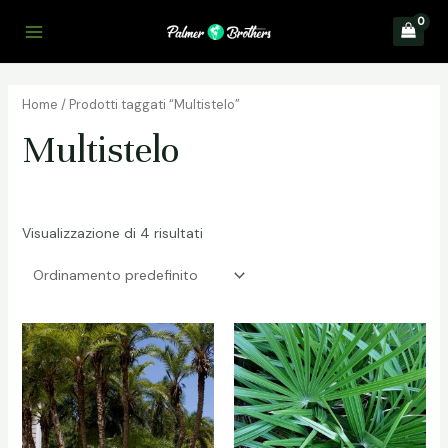
Vai
al
Main
contenuto
Menu
Home
/ Prodotti taggati “Multistelo”
Multistelo
Visualizzazione di 4 risultati