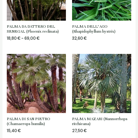
PALMA DA DATTERO DEL
PALMA DELL’AGO
SENEGAL (Phoenix reclinata)
(Rhapidophyllum hystrix)
Fascia
18,80
€
-
69,00
€
32,60
€
di
prezzo:
da
18,80 €
a
69,00 €
PALMA DI SAN PIETRO
PALMA MAZARI (Nannorrhops
(Chamaerops humilis)
ritchieana)
15,40
€
27,50
€