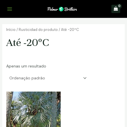
Skip
to
Main
content
Menu
Início
/ Rusticidad do produto / Até -20ºC
Até -20ºC
Apenas um resultado