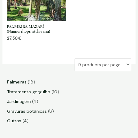
PALMEIRA MAZARÍ
(Nannorrhops ritchieana)
27,50
€
1
Palmeiras
18
8
1
Tratamento gorgulho
10
p
0
4
Jardinagem
4
r
p
p
8
Gravuras botânicas
8
o
r
r
p
4
Outros
4
d
o
o
r
p
u
d
d
o
r