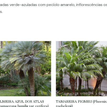
madas verde-azuladas com pecíolo amarelo, inflorescências os
s.
LMEIRA AZUL DOS ATLAS
TAMAREIRA PIGMEU (Phoenix
hamaerops humilis var cerifera)
roebelenii)