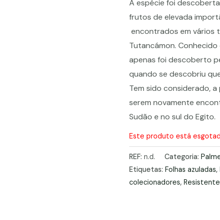
A espécie foi descoberta 
frutos de elevada importâ
encontrados em vários tú
Tutancámon. Conhecido 
apenas foi descoberto pe
quando se descobriu que
Tem sido considerado, a
serem novamente encont
Sudão e no sul do Egito.
Este produto está esgotado
REF:
n.d.
Categoria:
Palme
Etiquetas:
Folhas azuladas
,
colecionadores
,
Resistente