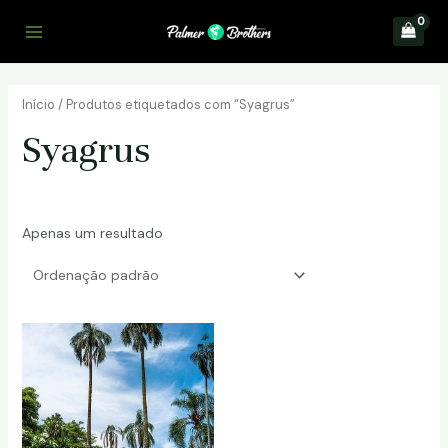
Skip
to
Main
content
Menu
Início
/ Produtos etiquetados com “Syagrus”
Syagrus
Apenas um resultado