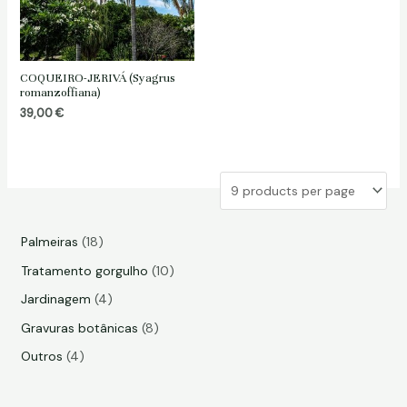
COQUEIRO-JERIVÁ (Syagrus
romanzoffiana)
39,00
€
1
Palmeiras
18
8
1
Tratamento gorgulho
10
p
0
4
Jardinagem
4
r
p
p
8
Gravuras botânicas
8
o
r
r
p
4
Outros
4
d
o
o
r
p
u
d
d
o
r