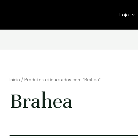
Loja
Início
/ Produtos etiquetados com “Brahea”
Brahea