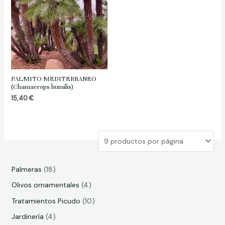
PALMITO MEDITERRANEO
(Chamaerops humilis)
15,40
€
1
Palmeras
18
8
4
Olivos ornamentales
4
p
p
1
Tratamientos Picudo
10
r
r
0
4
Jardinería
4
o