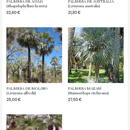
PALMERA DE AGUJA
PALMERA DE AUSTRALIA
(Rhapidophyllum hystrix)
(Livistona australis)
32,60
€
21,30
€
PALMERA DE MOLINO
PALMERA MAZARÍ
(Livistona alfredii)
(Nannorrhops ritchieana)
25,00
€
27,50
€