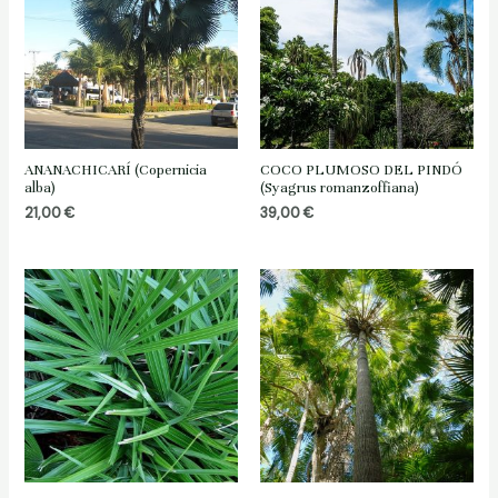
ANANACHICARÍ (Copernicia
COCO PLUMOSO DEL PINDÓ
alba)
(Syagrus romanzoffiana)
21,00
€
39,00
€