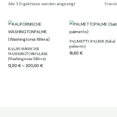
Alle 3 Ergebnisse werden angezeigt
PALMETTOPALME (Sabal
palmetto)
KALIFORNISCHE
18,60
€
WASHINGTONPALME
(Washingtonia filifera)
Preisspanne:
12,50
€
–
200,00
€
12,50 €
bis
200,00 €