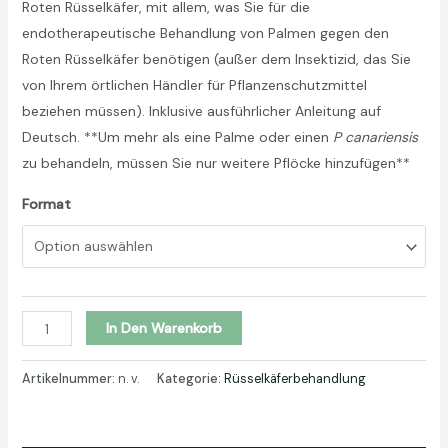
Roten Rüsselkäfer, mit allem, was Sie für die
88,00 €
endotherapeutische Behandlung von Palmen gegen den
Roten Rüsselkäfer benötigen (außer dem Insektizid, das Sie
von Ihrem örtlichen Händler für Pflanzenschutzmittel
beziehen müssen). Inklusive ausführlicher Anleitung auf
Deutsch. **Um mehr als eine Palme oder einen
P canariensis
zu behandeln, müssen Sie nur weitere Pflöcke hinzufügen**
Format
Endotherapie-
In Den Warenkorb
Kit
gegen
Artikelnummer:
n. v.
Kategorie:
Rüsselkäferbehandlung
Rüsselkäfer
Menge