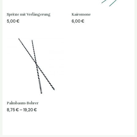
Spritze mit Verlängerung
Kairomone
5,00
€
6,00
€
Palmbaum-Bohrer
Preisspanne:
8,75
€
–
19,20
€
8,75 €
bis
19,20 €