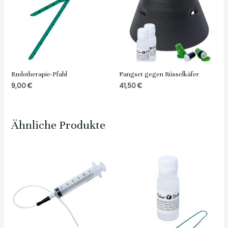
Endotherapie-Pfahl
Fangset gegen Rüsselkäfer
9,00
€
41,50
€
Ähnliche Produkte