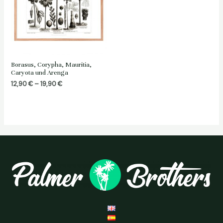
Borasus, Corypha, Mauritia,
Caryota und Arenga
Preisspanne:
12,90
€
–
19,90
€
12,90 €
bis
19,90 €