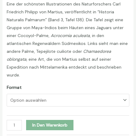
Eine der schönsten Illustrationen des Naturforschers Carl
bis
Friedrich Philipp von Martius, veröffentlicht in “Historia
19,90 €
Naturalis Palmarum” (Band 3, Tafel 138). Die Tafel zeigt eine
Gruppe von Maya-Indios beim Häuten eines Jaguars unter
einer Cocoyol-Palme,
Acrocomia aculeata
, in den
atlantischen Regenwäldern Südmexikos. Links sieht man eine
andere Palme, Tepejilote cuiliote oder
Chamaedorea
oblongata
, eine Art, die von Martius selbst auf seiner
Expedition nach Mittelamerika entdeckt und beschrieben
wurde.
Format
Acrocomia
In Den Warenkorb
und