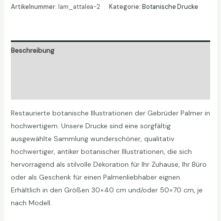
Chamaedorea
Artikelnummer:
lam_attalea-2
Kategorie:
Botanische Drucke
Menge
Beschreibung
Zusätzliche Informationen
Rezensionen (0)
Restaurierte botanische Illustrationen der Gebrüder Palmer in
hochwertigem. Unsere Drucke sind eine sorgfältig
ausgewählte Sammlung wunderschöner, qualitativ
hochwertiger, antiker botanischer Illustrationen, die sich
hervorragend als stilvolle Dekoration für Ihr Zuhause, Ihr Büro
oder als Geschenk für einen Palmenliebhaber eignen.
Erhältlich in den Größen 30×40 cm und/oder 50×70 cm, je
nach Modell.