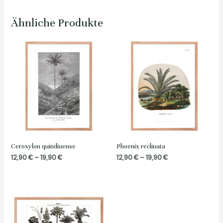
Ähnliche Produkte
Ceroxylon quindiuense
Phoenix reclinata
Preisspanne:
Preisspanne:
12,90
€
–
19,90
€
12,90
€
–
19,90
€
12,90 €
12,90 €
bis
bis
19,90 €
19,90 €