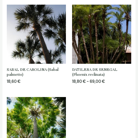
SABAL DE CAROLINA (Sabal
DATILERA DE SENEGAL
palmetto)
(Phoenix reclinata)
Rango
18,60
€
18,80
€
-
69,00
€
de
precios:
desde
18,80 €
hasta
69,00 €