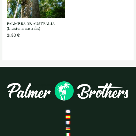
PALMERA DE AUSTRALIA
(Livistona australis)
21,30
€