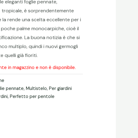
e eleganti foglie pennate,
e tropicale, è sorprendentemente
he la rende una scelta eccellente per i
lle poche palme monocarpiche, cioè il
ificazione. La buona notizia è che si
co multiplo, quindi i nuovi germogli
uelli già fioriti.
nte in magazzino e non è disponibile.
me
lie pennate
,
Multistelo
,
Per giardini
rdini
,
Perfetto per pentole