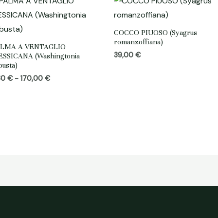
COCCO PIUOSO (Syagrus
romanzoffiana)
ALMA A VENTAGLIO
39,00
€
SSICANA (Washingtonia
busta)
Fascia
,30
€
-
170,00
€
di
prezzo:
da
11,30 €
a
170,00 €