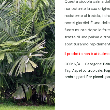
Questa piccola palma dall
nonostante la sua origin
resistente al freddo, il c
nostri giardini. È una de
fusto muore dopo la frutt
tratta di una palma a tron
sostituiranno rapidamente q
Il prodotto non è attualme
COD:
N/A
Categoria:
Pal
Tag:
Aspetto tropicale
,
Fog
ombreggiati
,
Per piccoli gia