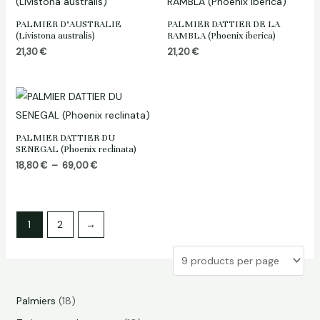
PALMIER D’AUSTRALIE
PALMIER DATTIER DE LA
(Livistona australis)
RAMBLA (Phoenix iberica)
21,30
€
21,20
€
PALMIER DATTIER DU
SENEGAL (Phoenix reclinata)
Plage
18,80
€
–
69,00
€
de
prix :
18,80 €
à
69,00 €
1
2
→
1
Palmiers
18
8