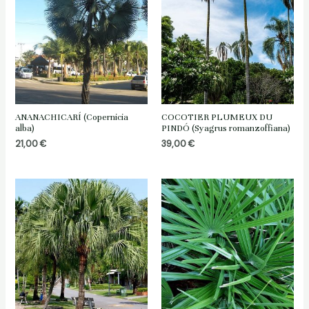
ANANACHICARÍ (Copernicia
COCOTIER PLUMEUX DU
alba)
PINDÓ (Syagrus romanzoffiana)
21,00
€
39,00
€