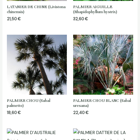
LATANIER DE CHINE (Livistona
PALMIER AIGUILLE
chinensis)
(Rhapidophyllum hystrix)
21,50
€
32,60
€
PALMIER CHOU (Sabal
PALMIER CHOU BLANC (Sabal
palmetto)
uresana)
18,60
€
22,40
€