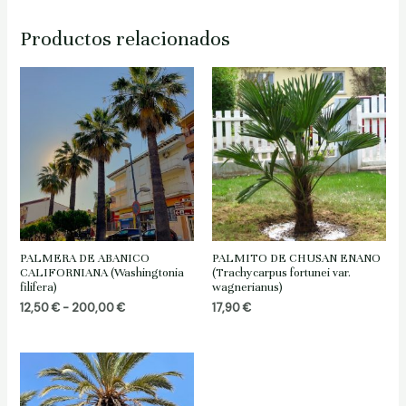
Productos relacionados
PALMERA DE ABANICO
PALMITO DE CHUSAN ENANO
CALIFORNIANA (Washingtonia
(Trachycarpus fortunei var.
filifera)
wagnerianus)
Rango
12,50
€
-
200,00
€
17,90
€
de
precios:
desde
12,50 €
hasta
200,00 €