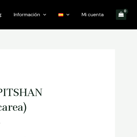
g
Información
Mi cuenta
PITSHAN
carea)