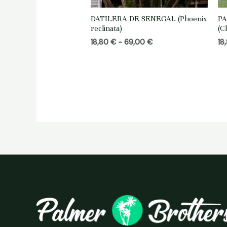
DATILERA DE SENEGAL (Phoenix
PA
reclinata)
(C
Rango
18,80
€
-
69,00
€
18
de
precios:
desde
18,80 €
hasta
69,00 €