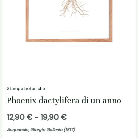
Stampe botaniche
Phoenix dactylifera di un anno
Fascia
12,90
€
-
19,90
€
di
Acquarello, Giorgio Gallesio (1817)