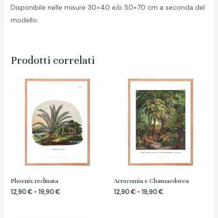
Disponibile nelle misure 30×40 e/o 50×70 cm a seconda del
modello.
Prodotti correlati
Phoenix reclinata
Acrocomia e Chamaedorea
Fascia
Fascia
12,90
€
-
19,90
€
12,90
€
-
19,90
€
di
di
prezzo:
prezzo:
da
da