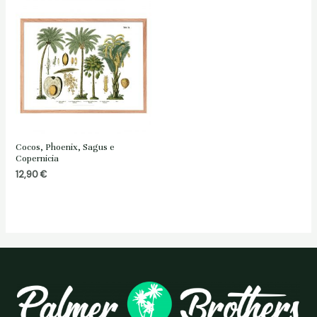
12,90 €
12,90 €
a
a
19,90 €
19,90 €
Cocos, Phoenix, Sagus e
Copernicia
12,90
€