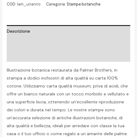
di
COD:
lam_unanno
Categoria:
Stampe botaniche
un
anno
quantità
Descrizione
Informazioni aggiuntive
Recensioni (0)
Illustrazione botanica restaurata da Palmer Brothers, in
stampa a dodici inchiostri di alta qualità su carta 100%
cotone. Utilizziamo carta qualità museum, priva di acidi, che
offre un bianco naturale con un tocco morbido e vellutato e
una superficie liscia, ottenendo un’eccellente riproduzione
dei colori e durata nel tempo. Le nostre stampe sono
un’accurata selezione di antiche illustrazioni botaniche, di
alta qualità e bellezza, ideali per arredare con classe la tua
casa o il tuo ufficio o come regalo a un amante delle palme.