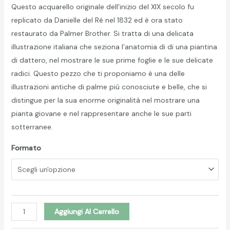
Questo acquarello originale dell’inizio del XIX secolo fu
prezzo:
replicato da Danielle del Ré nel 1832 ed è ora stato
da
restaurato da Palmer Brother. Si tratta di una delicata
illustrazione italiana che seziona l’anatomia di di una piantina
12,90 €
di dattero, nel mostrare le sue prime foglie e le sue delicate
radici. Questo pezzo che ti proponiamo è una delle
a
illustrazioni antiche di palme più conosciute e belle, che si
19,90 €
distingue per la sua enorme originalità nel mostrare una
pianta giovane e nel rappresentare anche le sue parti
sotterranee.
Formato
Phoenix
Aggiungi Al Carrello
dactylifera