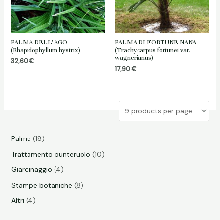
PALMA DELL’AGO
PALMA DI FORTUNE NANA
(Rhapidophyllum hystrix)
(Trachycarpus fortunei var.
wagnerianus)
32,60
€
17,90
€
1
Palme
18
8
1
Trattamento punteruolo
10
p
0
4
Giardinaggio
4
r
p
p
8
Stampe botaniche
8
o
r
r
p
4
Altri
4
d
o
o
r
p