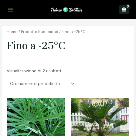
Vai
al
Main
contenuto
Menu
Home
/ Prodotto Rusticidad / Fino a -25ºC
Fino a -25ºC
Visualizzazione di 2 risultati