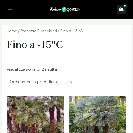
Vai
al
Main
contenuto
Menu
Home
/ Prodotto Rusticidad / Fino a -15ºC
Fino a -15ºC
Visualizzazione di 2 risultati