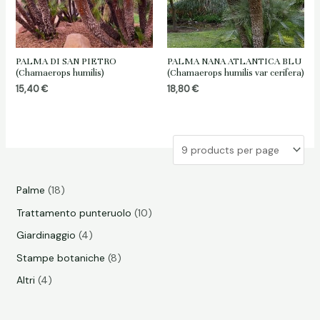
PALMA DI SAN PIETRO
PALMA NANA ATLANTICA BLU
(Chamaerops humilis)
(Chamaerops humilis var cerifera)
15,40
€
18,80
€
1
Palme
18
8
1
Trattamento punteruolo
10
p
0
4
Giardinaggio
4
r
p
p
8
Stampe botaniche
8
o
r
r
p
4
Altri
4
d
o
o
r
p
o
d
d
o
r