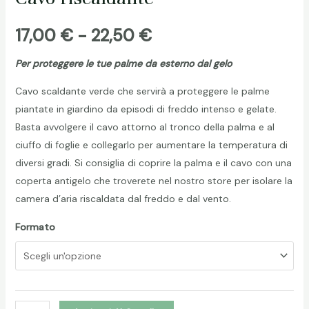
Fascia
17,00
€
-
22,50
€
di
Per proteggere le tue palme da esterno dal gelo
Cavo scaldante verde che servirà a proteggere le palme
prezzo:
piantate in giardino da episodi di freddo intenso e gelate.
da
Basta avvolgere il cavo attorno al tronco della palma e al
ciuffo di foglie e collegarlo per aumentare la temperatura di
17,00 €
diversi gradi. Si consiglia di coprire la palma e il cavo con una
coperta antigelo che troverete nel nostro store per isolare la
a
camera d’aria riscaldata dal freddo e dal vento.
22,50 €
Formato