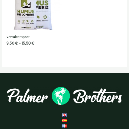
Vermicompost
Fascia
9,50
€
-
15,50
€
di
prezzo:
da
9,50 €
a
15,50 €