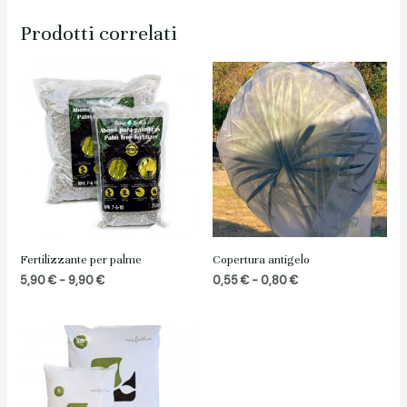
Prodotti correlati
Fertilizzante per palme
Copertura antigelo
Fascia
Fascia
5,90
€
-
9,90
€
0,55
€
-
0,80
€
di
di
prezzo:
prezzo:
da
da
5,90 €
0,55 €
a
a
9,90 €
0,80 €