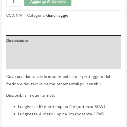
Cavo
Aggiungi Al Carrello
riscaldante
quantità
COD:
N/A
Categoria:
Giardinaggio
Descrizione
Informazioni aggiuntive
Recensioni (0)
Cavo scaldante verde impermeabile per proteggere dal
freddo e dal gelo le palme ornamentali più sensibili.
Disponibile in due formati:
Lunghezza 10 metri + spina 2m (potenza 60W).
Lunghezza 4 metri + spina 2m (potenza 30W).